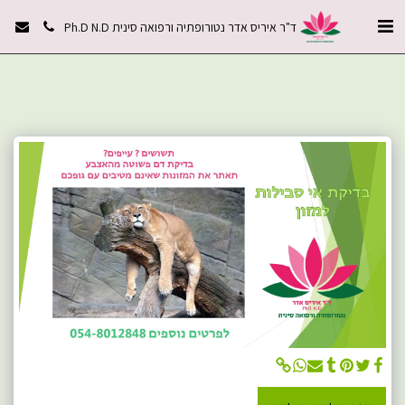
ד"ר איריס אדר נטורופתיה ורפואה סינית Ph.D N.D