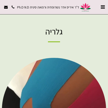
ד"ר איריס אדר נטורופתיה ורפואה סינית Ph.D N.D
גלריה